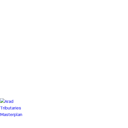
Lev Ha-Sharon Regional Plan
תכנית
מתאר
כוללנית
למועצה
אזורית
לב
השרון
Arad Tributaries Masterplan
תכנית
האב
לנחלי