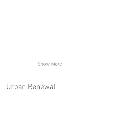
חוף
השרון
Show More
Urban Renewal
Acre Light-House Plaza
מתחם
המגדלור
-
עכו