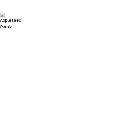
Appleseed Ramla
תפוח
רמלה
Talpiot Market - Haifa
שוק
תלפיות