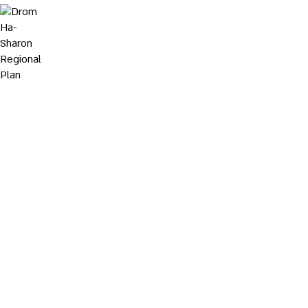
Drom Ha-Sharon Regional Plan
תכנית
מתאר
כוללנית
למועצה
אזורית
דרום
השרון
Hof Ha-Sharon Strategic Master Plan
תכנית
אב
אסטרטגית
למ.א.