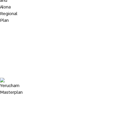
מתאר
כוללנית
למועצות
איזוריות
מנשה
ואלונה
Yerucham Masterplan
תכנית
מתאר
כוללנית
ירוחם