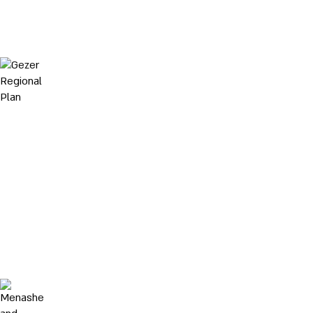
Gezer Regional Plan
תכנית
מתאר
כוללנית
למועצה
אזורית
גזר
Menashe and Alona Regional Plan
תכנית