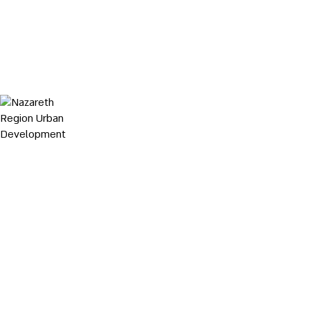
Nazareth Region Urban Development
התחדשות
עירונית
בהרי
נצרת,
סח'נין
ושפרעם