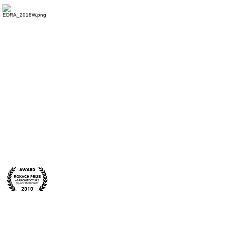
Kiryat Sefer Park - TLV
גן
קרית
ספר
HaHaskala Boulevard Park
פארק
שדרות
ההשכלה