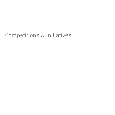
Competitions & Initiatives
"Shade Away"
"צלדרך"