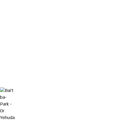
גבעת
ברפיליה
Bai't ba-Park - Or Yehuda
בית
בפארק
-
אור
יהודה