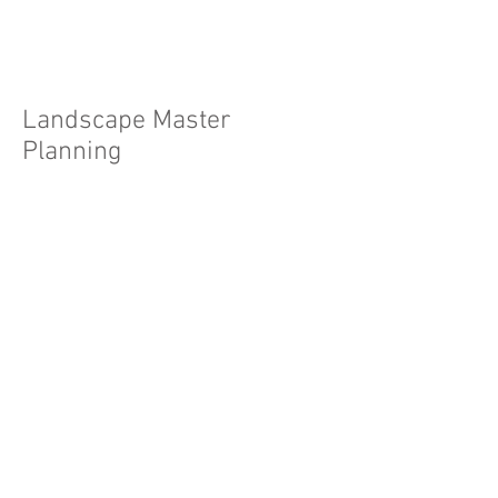
Landscape Master
Planning
Eilat Desert In-Sights Plan
התכנית
האסטרטגית
למרחב
המדבר
של
אילת