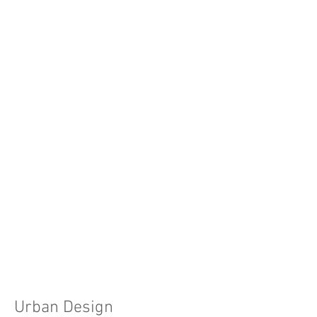
Gador Sea Side Neighborhood
גבעת
אולגה
Urban Design